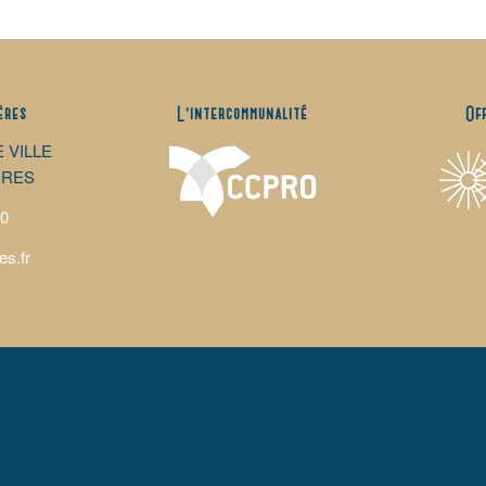
ères
L’intercommunalité
Of
E VILLE
ÈRES
00
es.fr