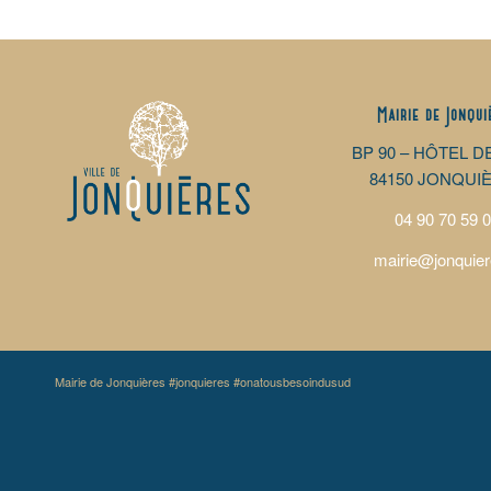
Mairie de Jonqui
BP 90 – HÔTEL D
84150 JONQUI
04 90 70 59 
mairie@jonquier
Mairie de Jonquières #jonquieres #onatousbesoindusud