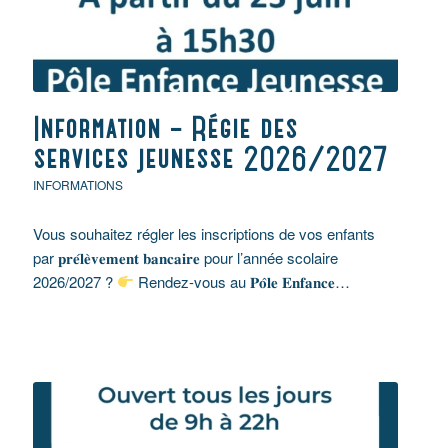
Information – Régie des
services jeunesse 2026/2027
INFORMATIONS
Vous souhaitez régler les inscriptions de vos enfants
par 𝐩𝐫𝐞́𝐥𝐞̀𝐯𝐞𝐦𝐞𝐧𝐭 𝐛𝐚𝐧𝐜𝐚𝐢𝐫𝐞 pour l’année scolaire
2026/2027 ?
Rendez-vous au 𝐏𝐨̂𝐥𝐞 𝐄𝐧𝐟𝐚𝐧𝐜𝐞…