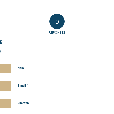
0
RÉPONSES
e
?
*
Nom
*
E-mail
Site web