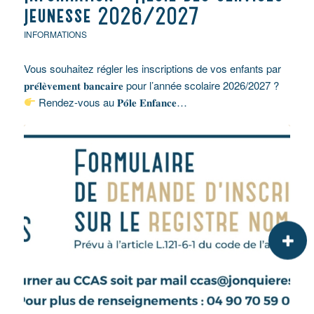
jeunesse 2026/2027
INFORMATIONS
Vous souhaitez régler les inscriptions de vos enfants par
𝐩𝐫𝐞́𝐥𝐞̀𝐯𝐞𝐦𝐞𝐧𝐭 𝐛𝐚𝐧𝐜𝐚𝐢𝐫𝐞 pour l’année scolaire 2026/2027 ?
Rendez-vous au 𝐏𝐨̂𝐥𝐞 𝐄𝐧𝐟𝐚𝐧𝐜𝐞…