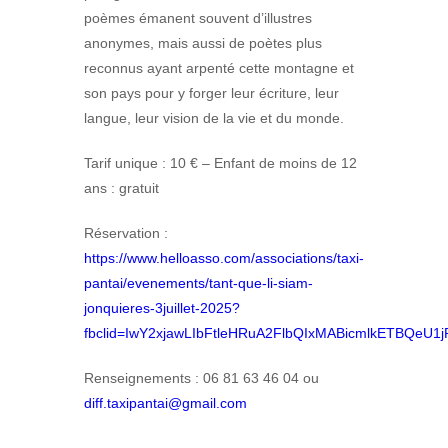
poèmes émanent souvent d’illustres
anonymes, mais aussi de poètes plus
reconnus ayant arpenté cette montagne et
son pays pour y forger leur écriture, leur
langue, leur vision de la vie et du monde.
Tarif unique : 10 € – Enfant de moins de 12
ans : gratuit
Réservation :
https://www.helloasso.com/associations/taxi-
pantai/evenements/tant-que-li-siam-
jonquieres-3juillet-2025?
fbclid=IwY2xjawLIbFtleHRuA2FlbQIxMABicmlkETB
Renseignements : 06 81 63 46 04 ou
diff.taxipantai@gmail.com