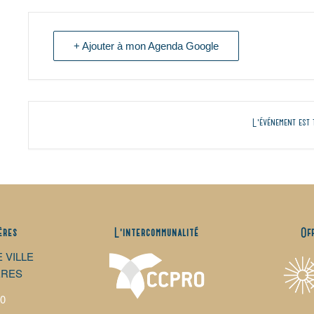
+ Ajouter à mon Agenda Google
L'événement est 
ères
L’intercommunalité
Of
E VILLE
ÈRES
00