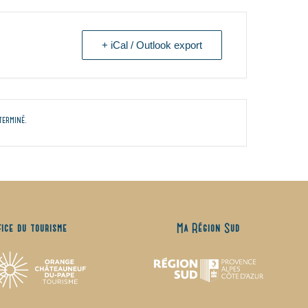
+ iCal / Outlook export
terminé.
fice du tourisme
Ma Région Sud