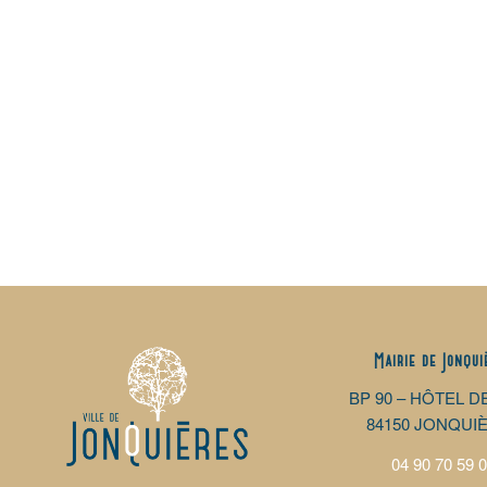
Mairie de Jonqui
BP 90 – HÔTEL D
84150 JONQUI
04 90 70 59 