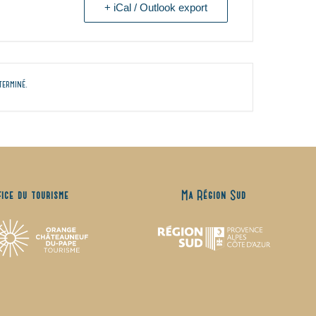
+ iCal / Outlook export
terminé.
fice du tourisme
Ma Région Sud