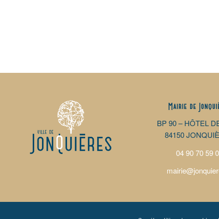
Mairie de Jonqui
BP 90 – HÔTEL D
84150 JONQUI
04 90 70 59 
mairie@jonquier