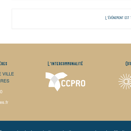
L'événement est 
ères
L’intercommunalité
Of
E VILLE
ÈRES
00
es.fr