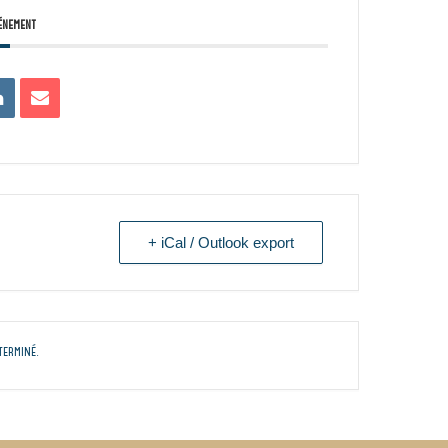
énement
+ iCal / Outlook export
terminé.