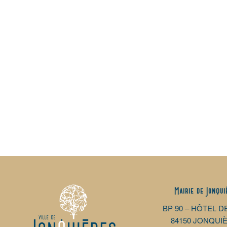
Mairie de Jonqui
BP 90 – HÔTEL D
84150 JONQUI