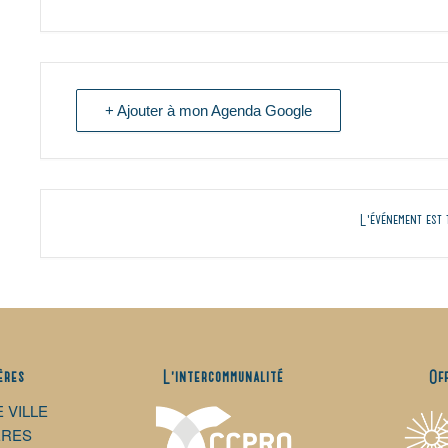
+ Ajouter à mon Agenda Google
L'événement est 
ères
L’intercommunalité
Of
E VILLE
ÈRES