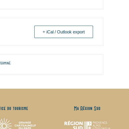
+ iCal / Outlook export
terminé.
fice du tourisme
Ma Région Sud