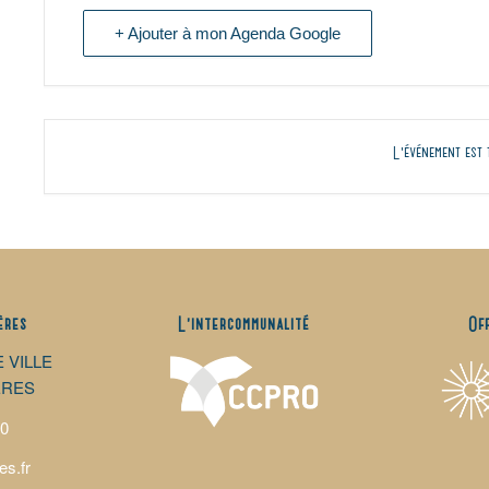
+ Ajouter à mon Agenda Google
L'événement est 
ères
L’intercommunalité
Of
E VILLE
ÈRES
00
es.fr