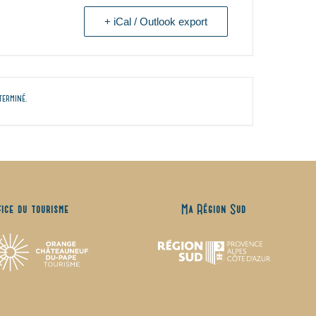
+ iCal / Outlook export
terminé.
fice du tourisme
Ma Région Sud