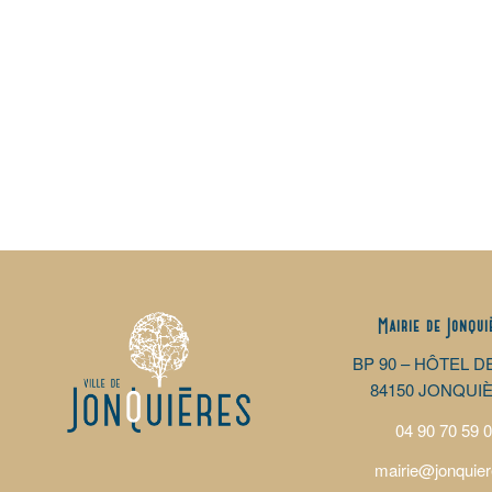
Mairie de Jonqui
BP 90 – HÔTEL D
84150 JONQUI
04 90 70 59 
mairie@jonquier