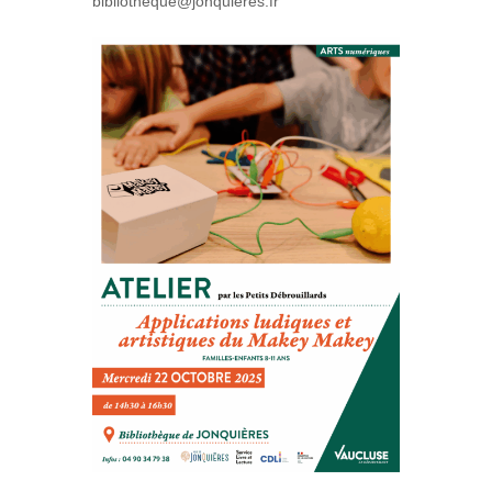
bibliotheque@jonquieres.fr