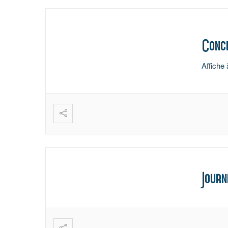
Conce
Affiche 
Journ