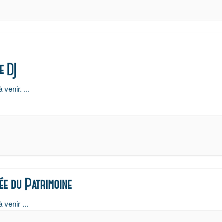
e DJ
à venir.
...
ée du Patrimoine
à venir
...