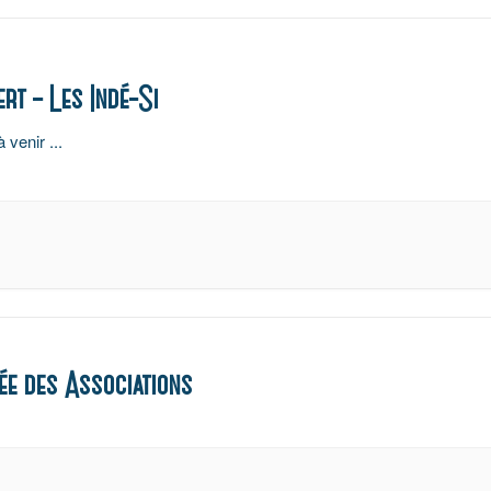
rt – Les Indé-Si
à venir
...
ée des Associations