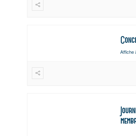
Conce
Affiche 
Journ
membr